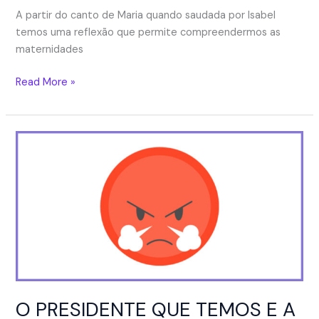
A partir do canto de Maria quando saudada por Isabel
temos uma reflexão que permite compreendermos as
maternidades
EPIFANIAS
Read More »
MATERNAIS,
ou
sobre
quando
você
entende
um
dos
sentidos
da
vida
O PRESIDENTE QUE TEMOS E A