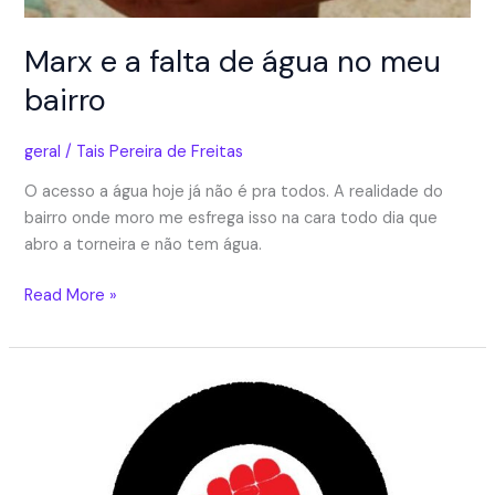
Marx e a falta de água no meu
bairro
geral
/
Tais Pereira de Freitas
O acesso a água hoje já não é pra todos. A realidade do
bairro onde moro me esfrega isso na cara todo dia que
abro a torneira e não tem água.
Marx
Read More »
e
a
falta
de
água
no
meu