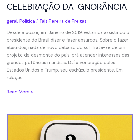
CELEBRAÇÃO DA IGNORÂNCIA
geral
,
Política
/
Tais Pereira de Freitas
Desde a posse, em Janeiro de 2019, estamos assistindo o
presidente do Brasil dizer e fazer absurdos. Sobre o fazer
absurdos, nada de novo debaixo do sol. Trata-se de um
projeto de desmonte do país, prá atender interesses das
grandes potências mundiais. Daí a veneração pelos
Estados Unidos e Trump, seu esdrúxulo presidente. Em
relação
O
Read More »
PRESIDENTE
QUE
TEMOS
E
A
CELEBRAÇÃO