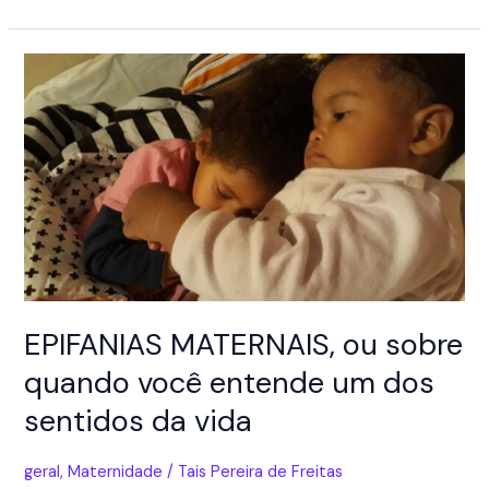
Interracial
ou
a
conta
que
não
fecha
EPIFANIAS MATERNAIS, ou sobre
quando você entende um dos
sentidos da vida
geral
,
Maternidade
/
Tais Pereira de Freitas