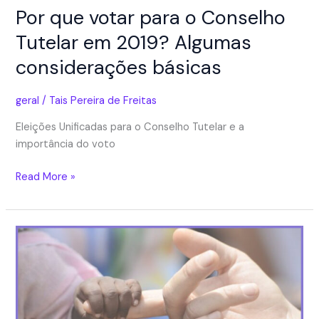
Por que votar para o Conselho
Tutelar em 2019? Algumas
considerações básicas
geral
/
Tais Pereira de Freitas
Eleições Unificadas para o Conselho Tutelar e a
importância do voto
Por
Read More »
que
votar
para
o
Conselho
Tutelar
em
2019?