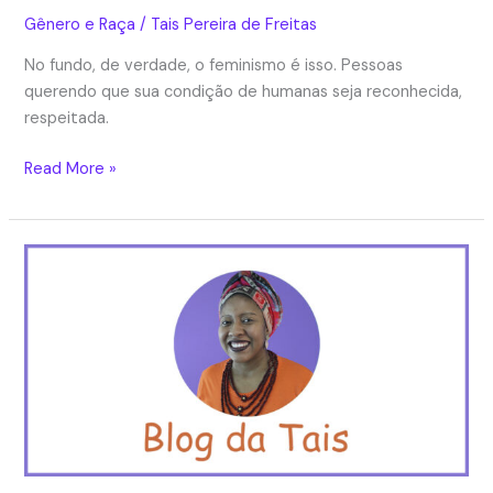
Gênero e Raça
/
Tais Pereira de Freitas
No fundo, de verdade, o feminismo é isso. Pessoas
querendo que sua condição de humanas seja reconhecida,
respeitada.
Uma
Read More »
feminista
de
avental
de
cozinha