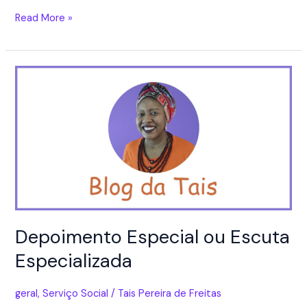
O
Read More »
que
faz
um/uma
assistente
social?
Depoimento Especial ou Escuta
Especializada
geral
,
Serviço Social
/
Tais Pereira de Freitas