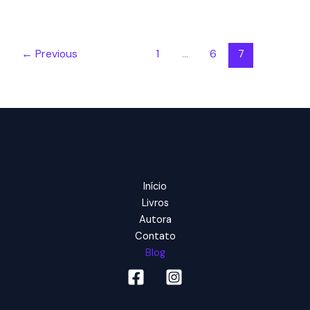
Negras
na
Educação
←
Previous
1
…
6
7
Brasileira
Início
Livros
Autora
Contato
Blog