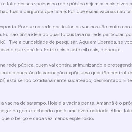
a a falta dessas vacinas na rede pública sejam as mais divers
abitual, a pergunta que fica é: Por que essas vacinas não fa
posta. Porque na rede particular, as vacinas são muito car
a. Eu não tinha idéia do quanto custava na rede particular, p
io). Tive a curiosidade de pesquisar. Aqui em Uberaba, se vo
 mesmo que você leu. Entre seis e sete mil reais, o pacote.
 na rede pública, quem vai continuar imunizando e protegen
lizmente a questão da vacinação expõe uma questão central em
US) está sendo cotidianamente sucateado, desmontado. E t
 a vacina de sarampo. Hoje é a vacina penta. Amanhã é o pró
egar na gente, achando que é uma eventualidade. Afinal falta
 que o berço é cada vez menos esplêndido.