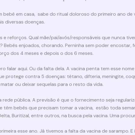
bebê em casa, sabe do ritual doloroso do primeiro ano de vi
is diversas doenças.
s e reforços. Qual mãe/pai/avós/responsáveis que nunca tiv
? Bebês enjoados, chorando. Perninha sem poder encostar, f
eforço dos 4 meses e depois o dos 6 meses.
ro falar aqui. Ou da falta dela. A vacina penta tem esse no
que protege contra 5 doenças: tétano, difteria, meningite, co
atar ou deixar sequelas para o resto da vida.
na rede pública. A previsão é que o fornecimento seja regula
que têm bebês que precisam tomar a vacina, estão toda sema
elta, Buritizal, entre outros, na busca pela vacina. Uma procu
primeira esse ano. Já tivemos a falta da vacina de sarampo. 