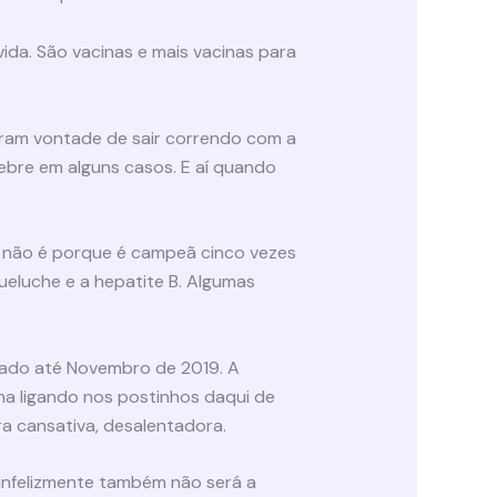
da. São vacinas e mais vacinas para
eram vontade de sair correndo com a
ebre em alguns casos. E aí quando
me não é porque é campeã cinco vezes
queluche e a hepatite B. Algumas
rizado até Novembro de 2019. A
na ligando nos postinhos daqui de
ra cansativa, desalentadora.
E infelizmente também não será a