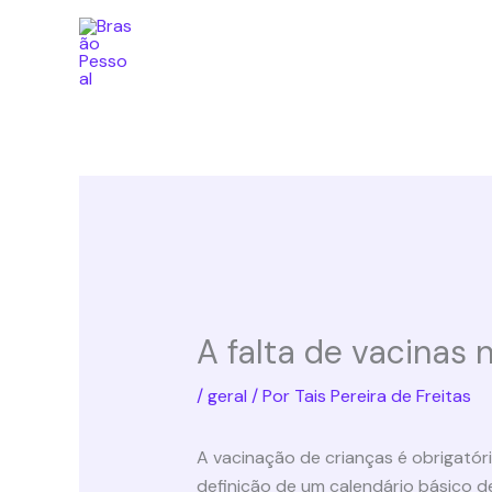
Ir
para
o
conteúdo
A falta de vacinas 
/
geral
/ Por
Tais Pereira de Freitas
A vacinação de crianças é obrigatóri
definição de um calendário básico d