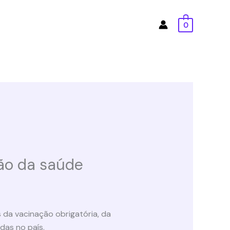
0
ção da saúde
s da vacinação obrigatória, da
das no país.