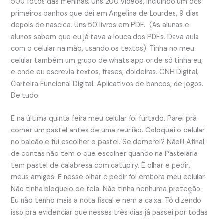
500 fotos das meninas. Uns 200 vídeos, incluindo um dos
primeiros banhos que dei em Angelina de Lourdes, 9 dias
depois de nascida. Uns 50 livros em PDF. (As alunas e
alunos sabem que eu já tava a louca dos PDFs. Dava aula
com o celular na mão, usando os textos). Tinha no meu
celular também um grupo de whats app onde só tinha eu,
e onde eu escrevia textos, frases, doideiras. CNH Digital,
Carteira Funcional Digital. Aplicativos de bancos, de jogos.
De tudo.
E na última quinta feira meu celular foi furtado. Parei prá
comer um pastel antes de uma reunião. Coloquei o celular
no balcão e fui escolher o pastel. Se demorei? Não!!! Afinal
de contas não tem o que escolher quando na Pastelaria
tem pastel de calabresa com catupiry. É olhar e pedir,
meus amigos. E nesse olhar e pedir foi embora meu celular.
Não tinha bloqueio de tela. Não tinha nenhuma proteção.
Eu não tenho mais a nota fiscal e nem a caixa. Tô dizendo
isso pra evidenciar que nesses três dias já passei por todas