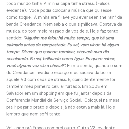
todo mundo tinha. A minha capa tinha strass. (Falsos,
evidente). Você podia colocar a música que quisesse
como toque. A minha era “Have you ever seen the rain” da
banda Creedance. Nem sabia o que significava. Gostava da
musica, do tom meio rasgado da voz dele. Hoje faz tanto
sentido:
“Alguém me falou há muito tempo
, que há uma
calmaria antes da tempestade. Eu sei, vem vindo há algum
tempo. Dizem que quando terminar, choverá num dia
ensolarado. Eu sei, brilhando como água. Eu quero saber,
você alguma vez viu a chuva?”.
Eu me sentia, quando o som
do Creedance invadia o espaço e eu sacava da bolsa
aquele V3 com capa de strass. E, coincidentemente foi
também meu primeiro celular furtado. Em 2008 em
Salvador em um shopping em que fui jantar depois da
Conferência Mundial de Serviço Social. Coloquei na mesa
pra ir pegar o prato e depois já não estava mais lá. Hoje
lembro que nem sofri tanto.
Voltando prá Franca comprei outro. Outro V3, evidente.