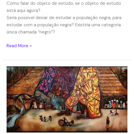
Como falar do objeto de estudo, se o objeto de estudo
está aqui agora?
Seria possível deixar de estudar a população negra, para
estudar com a população negra? Existiria uma categoria
única chamada “negro”?
A
Read More »
questão
racial
negra
na
universidade
é
uma
questão
de
permanência
estudantil?