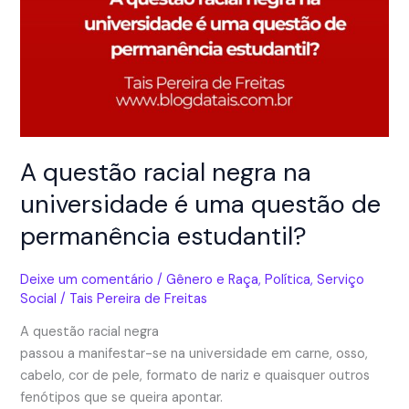
A questão racial negra na
universidade é uma questão de
permanência estudantil?
Deixe um comentário
/
Gênero e Raça
,
Política
,
Serviço
Social
/
Tais Pereira de Freitas
A questão racial negra
passou a manifestar-se na universidade em carne, osso,
cabelo, cor de pele, formato de nariz e quaisquer outros
fenótipos que se queira apontar.