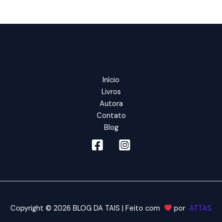
e
Serviço
Social:
algumas
provocações
Início
Livros
Autora
Contato
Blog
Copyright © 2026 BLOG DA TAIS | Feito com
por
ATTAS