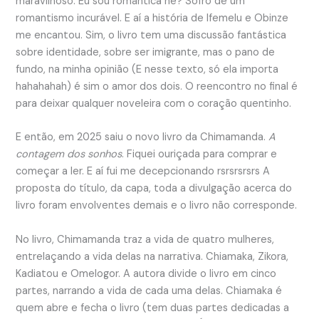
maravilhoso. Eu sou romântica né? Sofro de um
romantismo incurável. E aí a história de Ifemelu e Obinze
me encantou. Sim, o livro tem uma discussão fantástica
sobre identidade, sobre ser imigrante, mas o pano de
fundo, na minha opinião (E nesse texto, só ela importa
hahahahah) é sim o amor dos dois. O reencontro no final é
para deixar qualquer noveleira com o coração quentinho.
E então, em 2025 saiu o novo livro da Chimamanda.
A
contagem dos sonhos
. Fiquei ouriçada para comprar e
começar a ler. E aí fui me decepcionando rsrsrsrsrs A
proposta do título, da capa, toda a divulgação acerca do
livro foram envolventes demais e o livro não corresponde.
No livro, Chimamanda traz a vida de quatro mulheres,
entrelaçando a vida delas na narrativa. Chiamaka, Zikora,
Kadiatou e Omelogor. A autora divide o livro em cinco
partes, narrando a vida de cada uma delas. Chiamaka é
quem abre e fecha o livro (tem duas partes dedicadas a