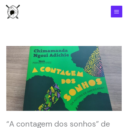
Ir
para
o
conteúdo
“A contagem dos sonhos” de