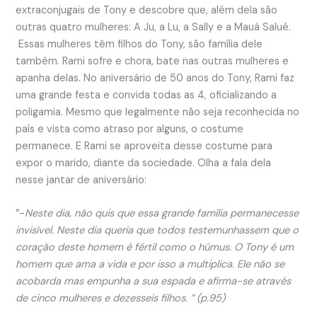
extraconjugais de Tony e descobre que, além dela são
outras quatro mulheres: A Ju, a Lu, a Sally e a Mauá Salué.
Essas mulheres têm filhos do Tony, são família dele
também. Rami sofre e chora, bate nas outras mulheres e
apanha delas. No aniversário de 50 anos do Tony, Rami faz
uma grande festa e convida todas as 4, oficializando a
poligamia. Mesmo que legalmente não seja reconhecida no
país e vista como atraso por alguns, o costume
permanece. E Rami se aproveita desse costume para
expor o marido, diante da sociedade. Olha a fala dela
nesse jantar de aniversário:
“-
Neste dia, não quis que essa grande família permanecesse
invisível. Neste dia queria que todos testemunhassem que o
coração deste homem é fértil como o húmus. O Tony é um
homem que ama a vida e por isso a multiplica. Ele não se
acobarda mas empunha a sua espada e afirma-se através
de cinco mulheres e dezesseis filhos. ” (p.95)