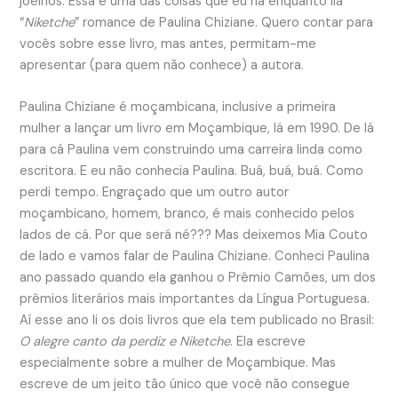
joelhos. Essa é uma das coisas que eu ria enquanto lia
“
Niketche
” romance de Paulina Chiziane. Quero contar para
vocês sobre esse livro, mas antes, permitam-me
apresentar (para quem não conhece) a autora.
Paulina Chiziane é moçambicana, inclusive a primeira
mulher a lançar um livro em Moçambique, lá em 1990. De lá
para cá Paulina vem construindo uma carreira linda como
escritora. E eu não conhecia Paulina. Buá, buá, buá. Como
perdi tempo. Engraçado que um outro autor
moçambicano, homem, branco, é mais conhecido pelos
lados de cá. Por que será né??? Mas deixemos Mia Couto
de lado e vamos falar de Paulina Chiziane. Conheci Paulina
ano passado quando ela ganhou o Prêmio Camões, um dos
prêmios literários mais importantes da Língua Portuguesa.
Aí esse ano li os dois livros que ela tem publicado no Brasil:
O alegre canto da perdiz e Niketche
. Ela escreve
especialmente sobre a mulher de Moçambique. Mas
escreve de um jeito tão único que você não consegue