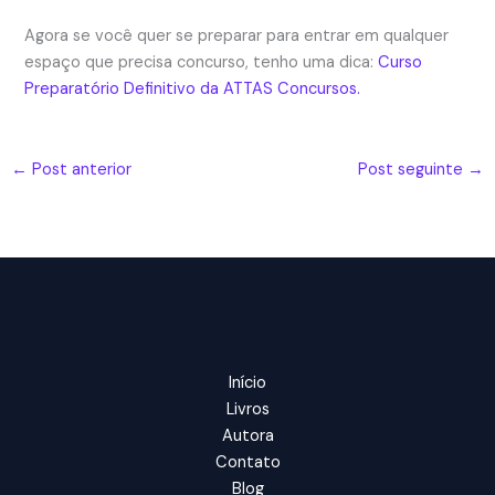
Agora se você quer se preparar para entrar em qualquer
espaço que precisa concurso, tenho uma dica:
Curso
Preparatório Definitivo da ATTAS Concursos.
←
Post anterior
Post seguinte
→
Início
Livros
Autora
Contato
Blog