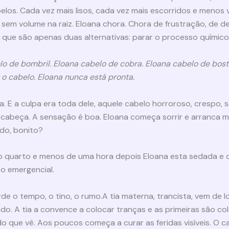
los. Cada vez mais lisos, cada vez mais escorridos e menos v
e sem volume na raiz. Eloana chora. Chora de frustração, de 
ue são apenas duas alternativas: parar o processo químico
lo de bombril. Eloana cabelo de cobra. Eloana cabelo de bost
 o cabelo. Eloana nunca está pronta.
 E a culpa era toda dele, aquele cabelo horroroso, crespo, 
 cabeça. A sensação é boa. Eloana começa sorrir e arranca m
ido, bonito?
do quarto e menos de uma hora depois Eloana esta sedada e 
co emergencial.
rde o tempo, o tino, o rumo.A tia materna, trancista, vem de 
o. A tia a convence a colocar tranças e as primeiras são co
o que vê. Aos poucos começa a curar as feridas visíveis. O c