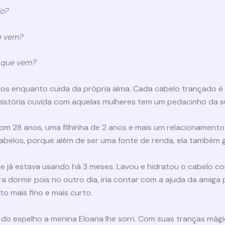
do?
e vem?
 que vem?
elos enquanto cuida da própria alma. Cada cabelo trançado
a história ouvida com aquelas mulheres tem um pedacinho da s
com 28 anos, uma filhinha de 2 anos e mais um relacionamento
abelos, porque além de ser uma fonte de renda, ela também g
que já estava usando há 3 meses. Lavou e hidratou o cabelo c
a dormir pois no outro dia, iria contar com a ajuda da amiga
o mais fino e mais curto.
do espelho a menina Eloana lhe sorri. Com suas tranças mágic