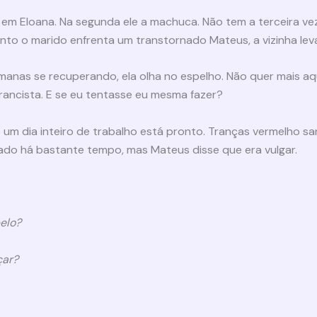
em Eloana. Na segunda ele a machuca. Não tem a terceira vez 
to o marido enfrenta um transtornado Mateus, a vizinha leva
manas se recuperando, ela olha no espelho. Não quer mais a
rancista. E se eu tentasse eu mesma fazer?
 um dia inteiro de trabalho está pronto. Tranças vermelho s
ado há bastante tempo, mas Mateus disse que era vulgar.
elo?
çar?