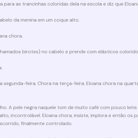
 para as trancinhas coloridas dela na escola e diz que Eloan
abelo da menina em um coque alto.
ana chora.
chamados birotes) no cabelo e prende com elásticos colorid
a.
 segunda-feira. Chora na terça-feira. Eloana chora na quarta 
ho. A pele negra naquele tom de muito café com pouco leite. 
lto, incontrolável. Eloana chora, insiste, implora e então os
escorrido, finalmente controlado.