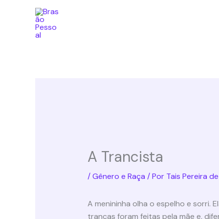
Ir
para
o
conteúdo
A Trancista
/
Gênero e Raça
/ Por
Tais Pereira de
A menininha olha o espelho e sorri.
tranças foram feitas pela mãe e, dif