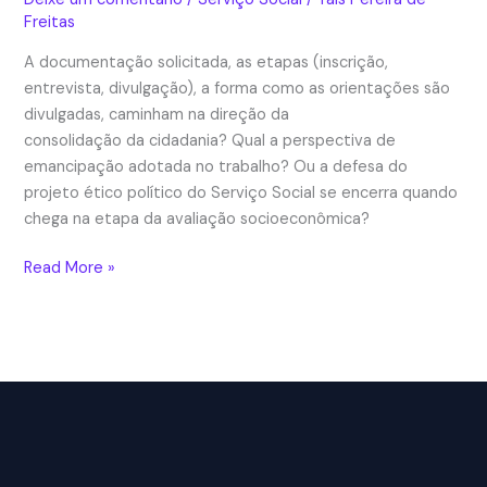
Freitas
A documentação solicitada, as etapas (inscrição,
entrevista, divulgação), a forma como as orientações são
divulgadas, caminham na direção da
consolidação da cidadania? Qual a perspectiva de
emancipação adotada no trabalho? Ou a defesa do
projeto ético político do Serviço Social se encerra quando
chega na etapa da avaliação socioeconômica?
Serviço
Read More »
Social
e
a
análise
socioeconômica
no
processo
seletivo