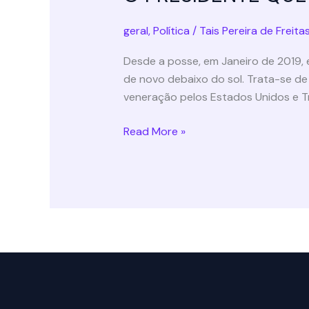
geral
,
Política
/
Tais Pereira de Freita
Desde a posse, em Janeiro de 2019, e
de novo debaixo do sol. Trata-se de
veneração pelos Estados Unidos e Tr
O
Read More »
PRESIDENTE
QUE
TEMOS
E
A
CELEBRAÇÃO
DA
IGNORÂNCIA