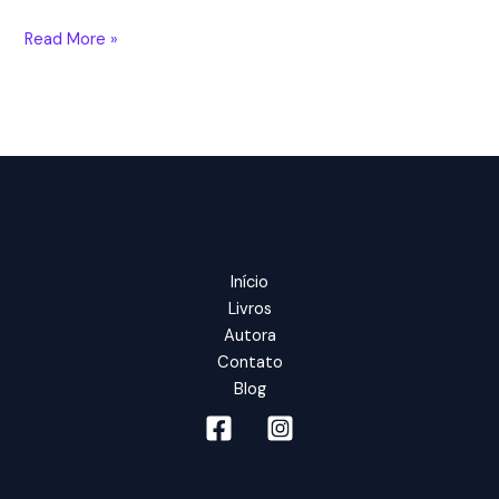
Em
Read More »
busca
de
mim:
a
biografia
de
Viola
Davis
Início
Livros
Autora
Contato
Blog