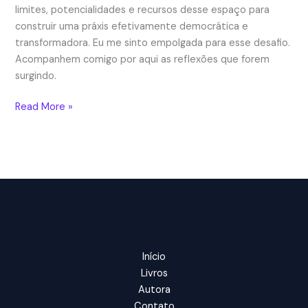
limites, potencialidades e recursos desse espaço para
construir uma práxis efetivamente democrática e
transformadora. Eu me sinto empolgada para esse desafio.
Acompanhem comigo por aqui as reflexões que forem
surgindo.
Serviço
Read More »
Social
na
Permanência
Estudantil:
Impressões
iniciais
Início
Livros
Autora
Contato