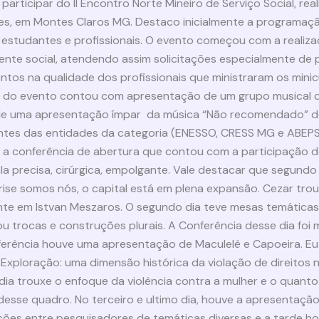
participar do II Encontro Norte Mineiro de Serviço Social, rea
s, em Montes Claros MG. Destaco inicialmente a programaçã
studantes e profissionais. O evento começou com a realiza
tente social, atendendo assim solicitações especialmente de
os na qualidade dos profissionais que ministraram os minicu
te do evento contou com apresentação de um grupo musical 
ém de uma apresentação ímpar da música “Não recomendado” d
tantes das entidades da categoria (ENESSO, CRESS MG e ABEPS
 conferência de abertura que contou com a participação de
la precisa, cirúrgica, empolgante. Vale destacar que segundo
 crise somos nós, o capital está em plena expansão. Cezar tr
te em Istvan Meszaros. O segundo dia teve mesas temática
ou trocas e construções plurais. A Conferência desse dia foi 
ferência houve uma apresentação de Maculelê e Capoeira. Eu
loração: uma dimensão histórica da violação de direitos no B
dia trouxe o enfoque da violência contra a mulher e o quant
esse quadro. No terceiro e ultimo dia, houve a apresentaçã
ações entre pesquisadores de temáticas diversas e a tarde 