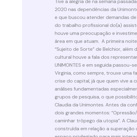
Tive a alegria de na semana passada 
2020 nas dependências da Unimonte
e que buscou atender demandas de e
do trabalho profissional do(a) assis
houve uma preocupação e investiment
área em que atuam. A primeira noi
“Sujeito de Sorte” de Belchior, al
cultural houve a fala dos represen
UNIMONTES e em seguida passou-se a
Virginia, como sempre, trouxe uma fa
crise do capital, já que quem vive a
análises fundamentadas especialmen
grupos de pesquisa, o que possibilit
Claudia da Unimontes. Antes da con
dois grandes momentos: “Opressão/Exp
caminhar trôpego da utopia”. A Clau
construída em relação a superação d
espaço privilegiado para mais inter