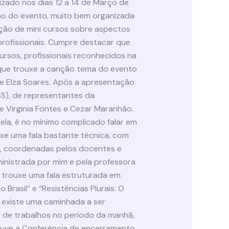
lizado nos dias 12 a 14 de Março de
o do evento, muito bem organizada
ção de mini cursos sobre aspectos
 profissionais. Cumpre destacar que
rsos, profissionais reconhecidos na
que trouxe a canção tema do evento
e Elza Soares. Após a apresentação
S), de representantes da
 Virginia Fontes e Cezar Maranhão.
 ela, é no mínimo complicado falar em
ouxe uma fala bastante técnica, com
s, coordenadas pelos docentes e
ministrada por mim e pela professora
 trouxe uma fala estruturada em
rasil” e “Resistências Plurais: O
o existe uma caminhada a ser
o de trabalhos no período da manhã,
houve a Conferência de encerramento