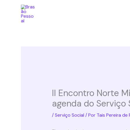
Ir
para
o
conteúdo
II Encontro Norte M
agenda do Serviço S
/
Serviço Social
/ Por
Tais Pereira de 