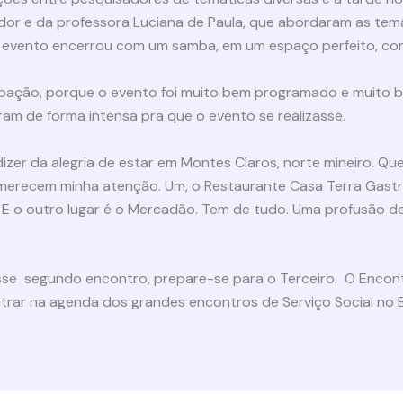
dor e da professora Luciana de Paula, que abordaram as temát
 O evento encerrou com um samba, em um espaço perfeito, co
ipação, porque o evento foi muito bem programado e muito be
m de forma intensa pra que o evento se realizasse.
izer da alegria de estar em Montes Claros, norte mineiro. Que
s merecem minha atenção. Um, o Restaurante Casa Terra Gastr
o. E o outro lugar é o Mercadão. Tem de tudo. Uma profusão d
sse segundo encontro, prepare-se para o Terceiro. O Encontr
trar na agenda dos grandes encontros de Serviço Social no B