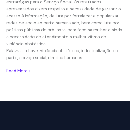
estratégias para o Serviço Social. Os resultados
apresentados dizem respeito a necessidade de garantir o
acesso à informação, de luta por fortalecer e popularizar
redes de apoio ao parto humanizado, bem como luta por
políticas públicas de pré-natal com foco na mulher e ainda
a necessidade de atendimento à mulher vítima de
violência obstétrica.
Palavras- chave: violência obstétrica, industrialização do
parto, serviço social, direitos humanos
VIOLÊNCIA
Read More »
OBSTÉTRICA
E
INDUSTRIALIZAÇÃO
DO
PARTO:
Contribuições
para
o