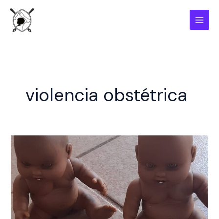
Ir
para
o
conteúdo
violencia obstétrica