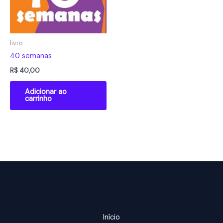
livro
40 semanas
R$
40,00
Adicionar ao
carrinho
Início