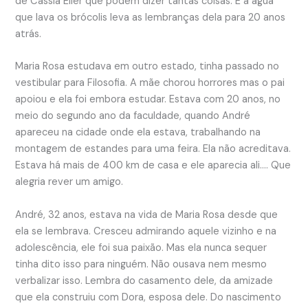
de Cassia Eller que podem dizer tantas coisas. E a água
que lava os brócolis leva as lembranças dela para 20 anos
atrás.
Maria Rosa estudava em outro estado, tinha passado no
vestibular para Filosofia. A mãe chorou horrores mas o pai
apoiou e ela foi embora estudar. Estava com 20 anos, no
meio do segundo ano da faculdade, quando André
apareceu na cidade onde ela estava, trabalhando na
montagem de estandes para uma feira. Ela não acreditava.
Estava há mais de 400 km de casa e ele aparecia ali…. Que
alegria rever um amigo.
André, 32 anos, estava na vida de Maria Rosa desde que
ela se lembrava. Cresceu admirando aquele vizinho e na
adolescência, ele foi sua paixão. Mas ela nunca sequer
tinha dito isso para ninguém. Não ousava nem mesmo
verbalizar isso. Lembra do casamento dele, da amizade
que ela construiu com Dora, esposa dele. Do nascimento