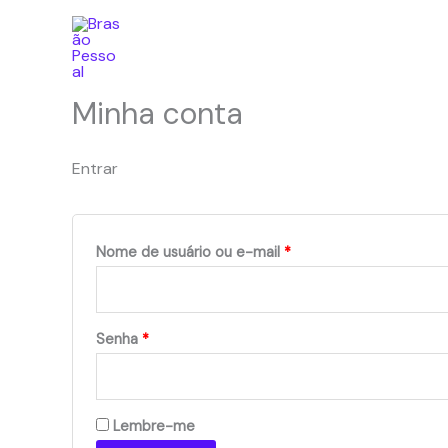
Ir
para
o
conteúdo
Minha conta
Entrar
Obrigatório
Nome de usuário ou e-mail
*
Obrigatório
Senha
*
Lembre-me